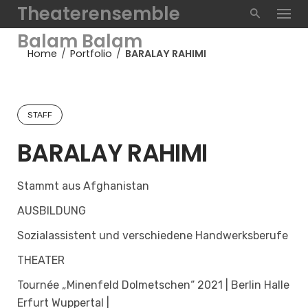
Skip
Theaterensemble
to
Balam Balam
content
Home
/
Portfolio
/
BARALAY RAHIMI
STAFF
BARALAY RAHIMI
Stammt aus Afghanistan
AUSBILDUNG
Sozialassistent und verschiedene Handwerksberufe
THEATER
Tournée „Minenfeld Dolmetschen“ 2021 | Berlin Halle
Erfurt Wuppertal |